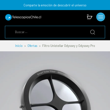
Comparte la emoción de descubrir el universo
Inicio
>
Ofertas
>
Filtro Unistellar Odyssey y Odyssey Pro