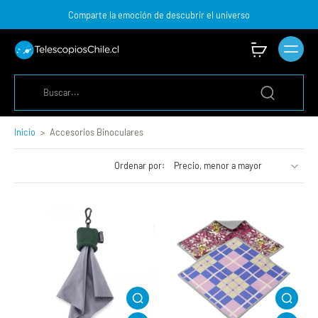
Comparte la emoción de descubrir el universo
Inicio
>
Accesorios Binoculares
Ordenar por: