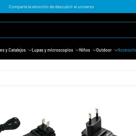
Comparte la emoción de descubrir el universo
es y Catalejos
Lupas y microscopios
Niños
Outdoor
Accesori