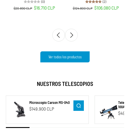
(0)
(2)
$16.710 CLP
$106.080 CLP
$20.890 CLP
$124.800 CLP
Ver todos los productos
NUESTROS TELESCOPIOS
o Carson MS-040
Telescopio Celestron Inspire
100AZ
 CLP
$499.900 CLP